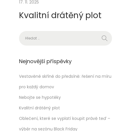
n
17. 11. 2025
t
Kvalitní drátěný plot
e
r
n
Vyhledávání
e
t
u
Nejnovější příspěvky
Vestavěné skříně do předsíně: řešení na míru
pro každý domov
Nebojte se hypotéky
Kvalitní drátěný plot
Oblečení, které se vyplatí koupit právě teď –
výběr na sezónu Black Friday