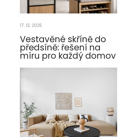
ž
e
t
17. 12. 2025
z
d
Vestavěné skříně do
r
předsíně: řešení na
a
míru pro každý domov
v
é
a
k
r
á
s
n
é