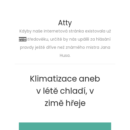
Atty
Kdyby naše internetová stránka existovala už
ve středověku, určitě by nás upálili za hlásání
Skip
Skip
pravdy ještě dříve než známého mistra Jana
to
to
Husa.
navigation
content
Klimatizace aneb
v létě chladí, v
zimě hřeje