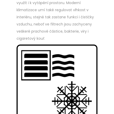
využít i k vytápění prostoru. Moderní
klimatizace umí také regulovat vlhkost v
interiéru, stejně tak zastane funkci i čističky
vzduchu, neboť ve filtrech jsou zachyceny
veškeré prachové částice, bakterie, viry i
cigaretový kouř.