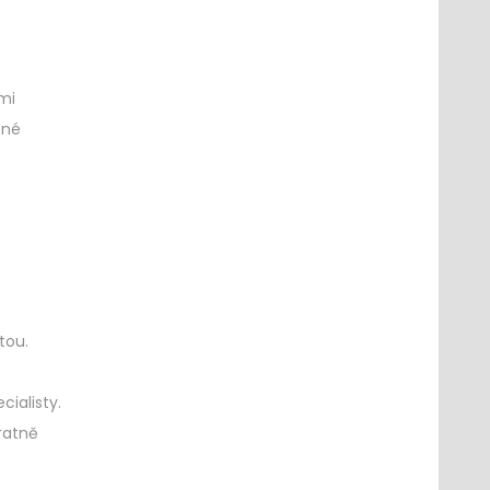
mi
pné
tou.
ialisty.
ratně