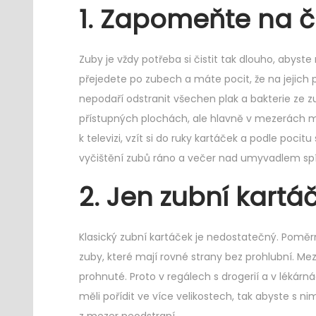
1. Zapomeňte na 
Zuby je vždy potřeba si čistit tak dlouho, abyste
přejedete po zubech a máte pocit, že na jejich p
nepodaří odstranit všechen plak a bakterie ze zub
přístupných plochách, ale hlavně v mezerách 
k televizi, vzít si do ruky kartáček a podle pocit
vyčištění zubů ráno a večer nad umyvadlem spíš
2. Jen zubní kartá
Klasický zubní kartáček je nedostatečný. Poměrně
zuby, které mají rovné strany bez prohlubní. Mez
prohnuté. Proto v regálech s drogerií a v lékár
měli pořídit ve více velikostech, tak abyste s ni