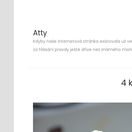
Atty
Kdyby naše internetová stránka existovala už ve 
Skip
Skip
za hlásání pravdy ještě dříve než známého mist
to
to
navigation
content
4 