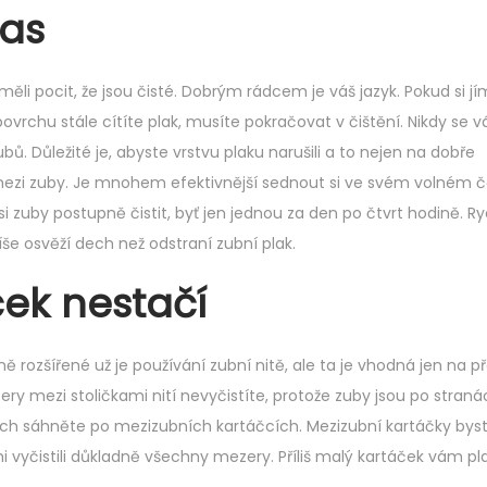
čas
 měli pocit, že jsou čisté. Dobrým rádcem je váš jazyk. Pokud si jí
ovrchu stále cítíte plak, musíte pokračovat v čištění. Nikdy se 
ů. Důležité je, abyste vrstvu plaku narušili a to nejen na dobře
mezi zuby. Je mnohem efektivnější sednout si ve svém volném 
u si zuby postupně čistit, byť jen jednou za den po čtvrt hodině. R
e osvěží dech než odstraní zubní plak.
ček nestačí
 rozšířené už je používání zubní nitě, ale ta je vhodná jen na p
ery mezi stoličkami nití nevyčistíte, protože zuby jsou po stran
nách sáhněte po mezizubních kartáčcích. Mezizubní kartáčky byst
mi vyčistili důkladně všechny mezery. Příliš malý kartáček vám pl