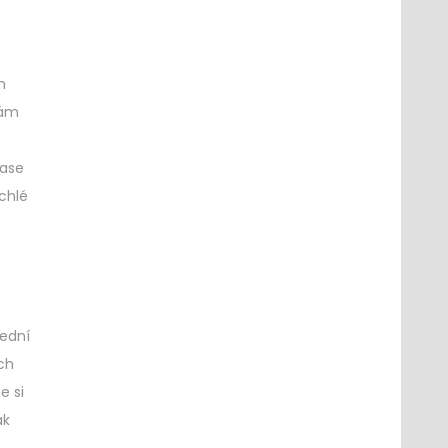
m
vám
čase
ychlé
řední
ách
e si
ak