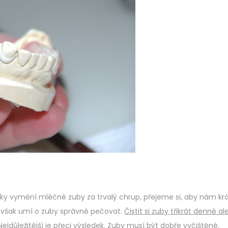
ky vymění mléčné zuby za trvalý chrup, přejeme si, aby nám kr
s však umí o zuby správně pečovat.
Čistit si zuby třikrát denně a
 Nejdůležitější je přeci výsledek. Zuby musí být dobře vyčištěné.