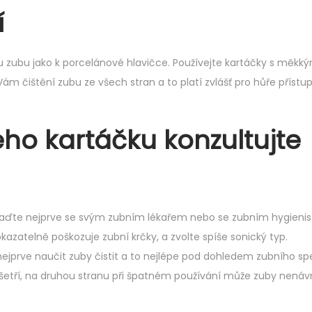
í
u zubu jako k porcelánové hlavičce. Používejte kartáčky s měkký
 Vám čištění zubu ze všech stran a to platí zvlášť pro hůře přístu
ého kartáčku konzultujte
oraďte nejprve se svým zubním lékařem nebo se zubním hygienis
kazatelně poškozuje zubní krčky, a zvolte spíše sonický typ.
jprve naučit zuby čistit a to nejlépe pod dohledem zubního spec
ušetří, na druhou stranu při špatném používání může zuby nenáv