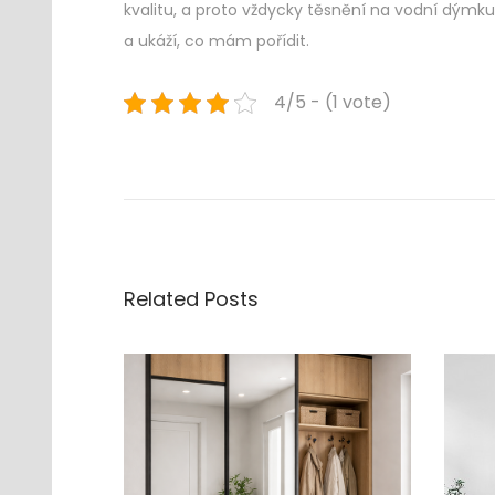
kvalitu, a proto vždycky těsnění na vodní dýmku 
a ukáží, co mám pořídit.
4/5 - (1 vote)
Navigace
Previous
N
post:
a
pro
o
d
příspěvek
v
o
Related Posts
z
s
u
t
i
j