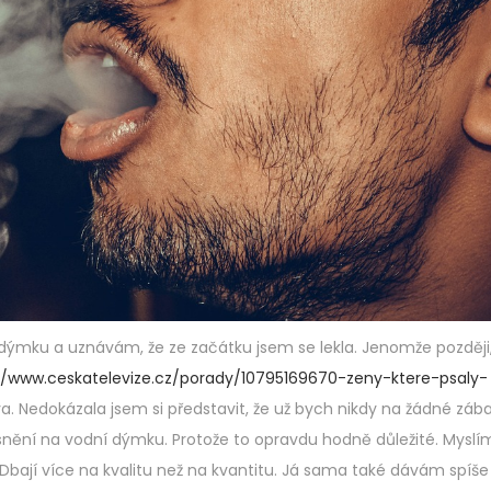
í dýmku a uznávám, že ze začátku jsem se lekla. Jenomže později,
//www.ceskatelevize.cz/porady/10795169670-zeny-ktere-psaly-
. Nedokázala jsem si představit, že už bych nikdy na žádné záb
ění na vodní dýmku. Protože to opravdu hodně důležité. Myslím 
u. Dbají více na kvalitu než na kvantitu. Já sama také dávám spíše