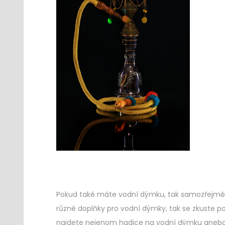
Pokud také máte vodní dýmku, tak samozřejmě
různé doplňky pro vodní dýmky, tak se zkuste p
najdete nejenom hadice na vodní dýmku anebo 