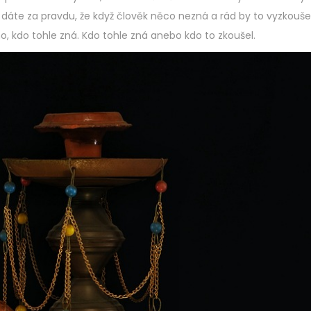
dáte za pravdu, že když člověk něco nezná a rád by to vyzkoušel
, kdo tohle zná. Kdo tohle zná anebo kdo to zkoušel.