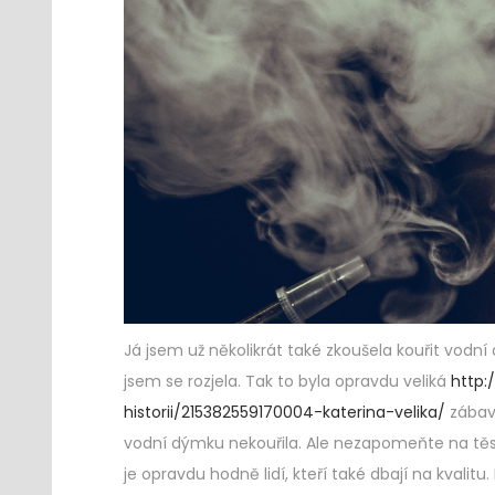
Já jsem už několikrát také zkoušela kouřit vodn
jsem se rozjela. Tak to byla opravdu veliká
http:
historii/215382559170004-katerina-velika/
zábava
vodní dýmku nekouřila. Ale nezapomeňte na těsn
je opravdu hodně lidí, kteří také dbají na kvalit