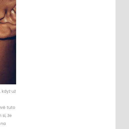
 když už
avě tuto
si, že
 na