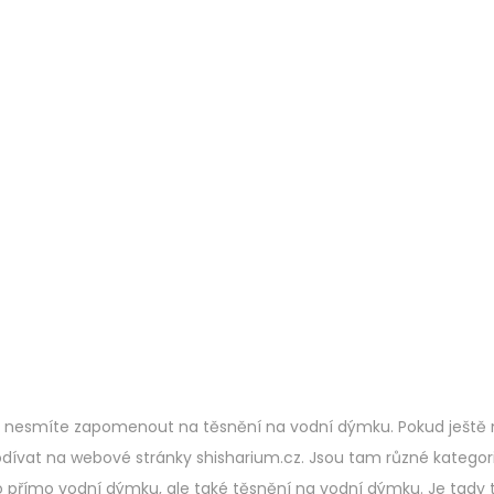
 nesmíte zapomenout na těsnění na vodní dýmku. Pokud ještě
odívat na webové stránky shisharium.cz. Jsou tam různé kategori
přímo vodní dýmku, ale také těsnění na vodní dýmku. Je tady 