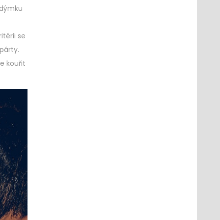
í dýmku
térii se
párty.
e kouřit