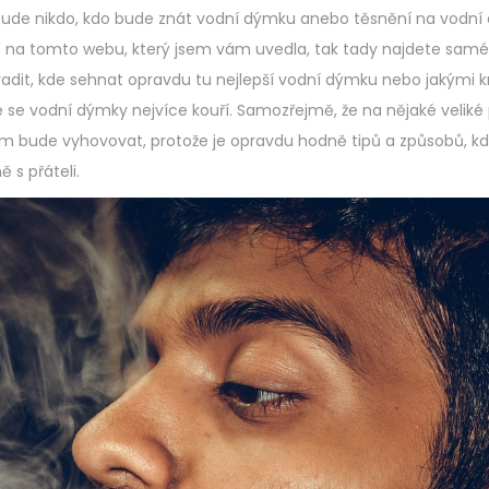
ebude nikdo, kdo bude znát vodní dýmku anebo těsnění na vodn
ávě na tomto webu, který jsem vám uvedla, tak tady najdete samé
adit, kde sehnat opravdu tu nejlepší vodní dýmku nebo jakými kri
kde se vodní dýmky nejvíce kouří. Samozřejmě, že na nějaké veliké 
m bude vyhovovat, protože je opravdu hodně tipů a způsobů, kd
 s přáteli.