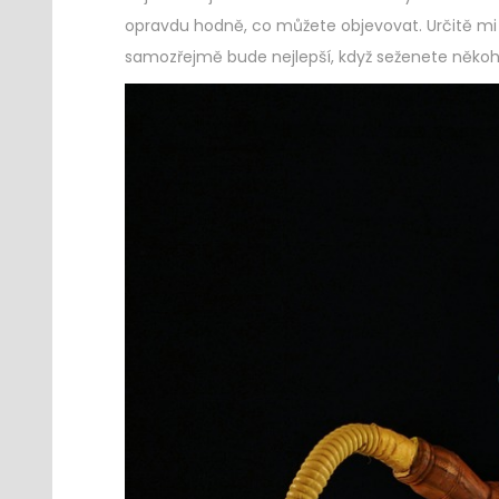
opravdu hodně, co můžete objevovat. Určitě mi 
samozřejmě bude nejlepší, když seženete někoho