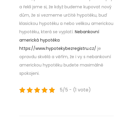
a řekli jsme si, že když budeme kupovat nový
dům, že si vezmeme určitě hypotéku, buď
klasickou hypotéku a nebo velikou americkou
hypotéku, která se vyplatí.
Nebankovní
americká hypotéka
https://www.hypotekybezregistru.cz/
je
opravdu skvělá a věřím, že i vy s nebankovní
americkou hypotéku budete maximálně
spokojeni.
5/5 - (1 vote)
Navigace
Previous
K
post:
v
pro
a
l
i