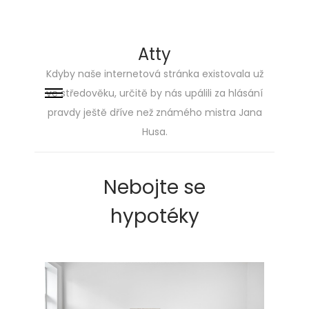
Atty
Kdyby naše internetová stránka existovala už
ve středověku, určitě by nás upálili za hlásání
Skip
Skip
pravdy ještě dříve než známého mistra Jana
to
to
Husa.
navigation
content
Nebojte se
hypotéky