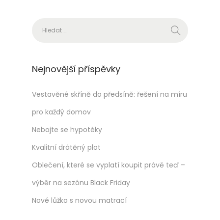
m
Vyhledávání
í
r
u
p
Nejnovější příspěvky
r
o
Vestavěné skříně do předsíně: řešení na míru
k
pro každý domov
a
Nebojte se hypotéky
ž
Kvalitní drátěný plot
d
ý
Oblečení, které se vyplatí koupit právě teď –
d
výběr na sezónu Black Friday
o
Nové lůžko s novou matrací
m
o