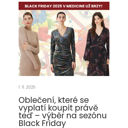
ř
e
d
s
í
n
ě
:
ř
e
š
1. 11. 2025
e
Oblečení, které se
n
vyplatí koupit právě
í
teď – výběr na sezónu
n
Black Friday
a