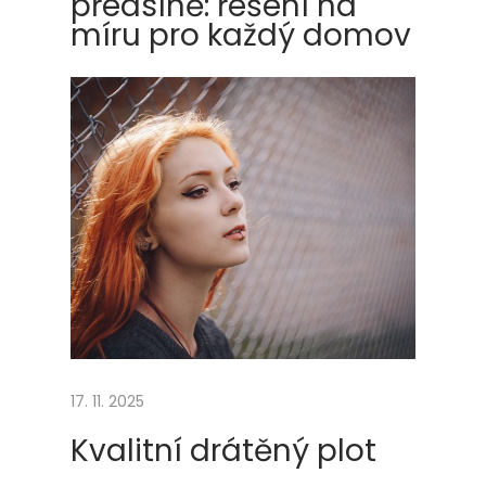
předsíně: řešení na
s
míru pro každý domov
t
a
v
ě
n
é
s
k
ř
í
n
ě
17. 11. 2025
d
Kvalitní drátěný plot
o
p