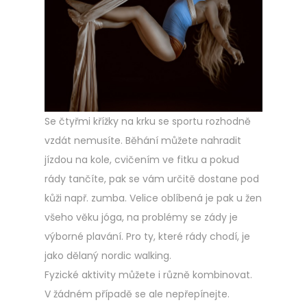
Se čtyřmi křížky na krku se sportu rozhodně
vzdát nemusíte. Běhání můžete nahradit
jízdou na kole, cvičením ve fitku a pokud
rády tančíte, pak se vám určitě dostane pod
kůži např. zumba. Velice oblíbená je pak u žen
všeho věku jóga, na problémy se zády je
výborné plavání. Pro ty, které rády chodí, je
jako dělaný nordic walking.
Fyzické aktivity můžete i různě kombinovat.
V žádném případě se ale nepřepínejte.