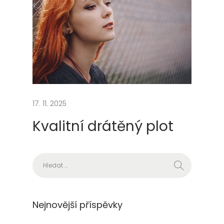
z
a
č
í
t
s
r
y
17. 11. 2025
b
Kvalitní drátěný plot
a
ř
e
Vyhledávání
n
í
m
Nejnovější příspěvky
?