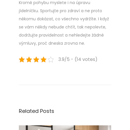
Kromě pohybu myslete i na úpravu
jídelníčku. Sportujte pro zdraví a ne proto
někomu dokázat, co všechno vydržíte. I když
se vám někdy nebude chtít, tak nepolevte,
dodržujte pravidelnost a nehledejte žádné
výmluvy, proč dneska zrovna ne.
3.9/5 - (14 votes)
Navigace
Previous
Ú
post:
v
pro
ě
r
příspěvek
,
n
Related Posts
a
k