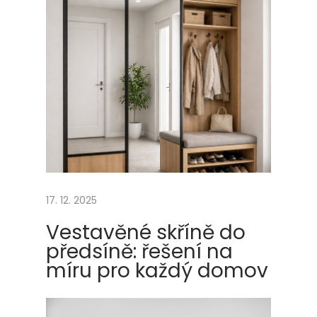
t
e
r
ý
d
o
s
á
h
n
17. 12. 2025
e
k
Vestavěné skříně do
a
předsíně: řešení na
ž
míru pro každý domov
d
ý