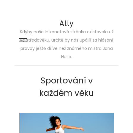
Atty
Kdyby naše internetová stránka existovala už
ve středověku, určitě by nás upálili za hlásání
Skip
Skip
pravdy ještě dříve než známého mistra Jana
to
to
Husa.
navigation
content
Sportování v
každém věku