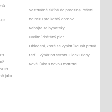
émů
Vestavěné skříně do předsíně: řešení
na míru pro každý domov
uje
Nebojte se hypotéky
Kvalitní drátěný plot
Oblečení, které se vyplatí koupit právě
ním
teď – výběr na sezónu Black Friday
hož
Nové lůžko s novou matrací
ovrch
ně jako