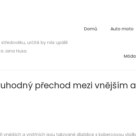
Domů
Auto moto
středověku, určitě by nás upálili
ra Jana Husa.
Móda
ruhodný přechod mezi vnějším a
ží
vnějších a vnitřních jsou takzvané dlaždice s kobercovou vložk