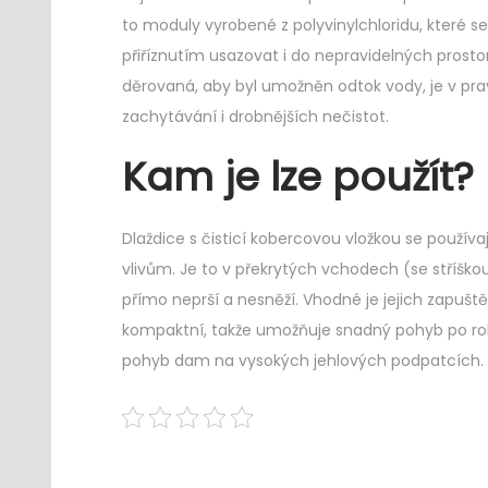
to moduly vyrobené z polyvinylchloridu, které se
přiříznutím usazovat i do nepravidelných prostorů
děrovaná, aby byl umožněn odtok vody, je v pra
zachytávání i drobnějších nečistot.
Kam je lze použít?
Dlaždice s čisticí kobercovou vložkou se použív
vlivům. Je to v překrytých vchodech (se stříšk
přímo neprší a nesněží. Vhodné je jejich zapuště
kompaktní, takže umožňuje snadný pohyb po roh
pohyb dam na vysokých jehlových podpatcích.
Navigace
Previous
Ř
post:
í