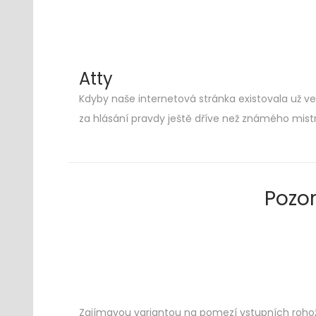
Atty
Kdyby naše internetová stránka existovala už ve 
Skip
Skip
za hlásání pravdy ještě dříve než známého mist
to
to
navigation
content
Pozo
Zajímavou variantou na pomezí
vstupních roho