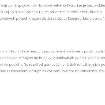
 dají volně spojovat do libovolně velkého tvaru. Lze je bez probl
. Jejich hlavní výhodou je, že na vlastní dlaždici z PVC, která je
videlných pásech osazen čistící zátěžový koberec, který usnadň
ají v místech, které nejsou bezprostředně vystaveny povětrnost
ou, nebo zapuštěných do budovy, v podloubích apod.), kde na ro
ní do podlahy. Na rozdíl od gumových vnějších rohoží je jejich p
oži i s kočárkem, nákupním vozíkem, kufrem na kolečkách, stej