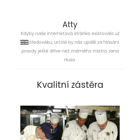
Atty
Kdyby naše internetová stránka existovala už
ve středověku, určitě by nás upálili za hlásání
Skip
Skip
pravdy ještě dříve než známého mistra Jana
to
to
Husa.
navigation
content
Kvalitní zástěra