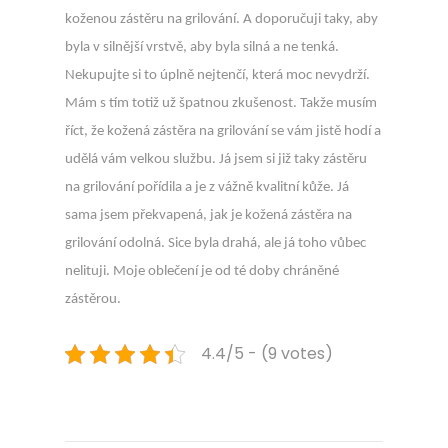
koženou zástěru na grilování. A doporučuji taky, aby
byla v silnější vrstvě, aby byla silná a ne tenká.
Nekupujte si to úplně nejtenčí, která moc nevydrží.
Mám s tím totiž už špatnou zkušenost. Takže musím
říct, že kožená zástěra na grilování se vám jistě hodí a
udělá vám velkou službu. Já jsem si již taky zástěru
na grilování pořídila a je z vážně kvalitní kůže. Já
sama jsem překvapená, jak je kožená zástěra na
grilování odolná. Sice byla drahá, ale já toho vůbec
nelituji. Moje oblečení je od té doby chráněné
zástěrou.
4.4/5 - (9 votes)
Navigace
Previous
K
post:
o
pro
č