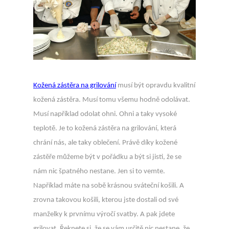
Kožená zástěra na grilování
musí být opravdu kvalitní
kožená zástěra. Musí tomu všemu hodně odolávat.
Musí například odolat ohni. Ohni a taky vysoké
teplotě. Je to kožená zástěra na grilování, která
chrání nás, ale taky oblečení. Právě díky kožené
zástěře můžeme být v pořádku a být si jisti, že se
nám nic špatného nestane. Jen si to vemte.
Například máte na sobě krásnou sváteční košili. A
zrovna takovou košili, kterou jste dostali od své
manželky k prvnímu výročí svatby. A pak jdete
grilovat. Řeknete si, že se vám určitě nic nestane, že