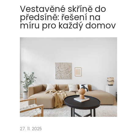
t
Vestavěné skříně do
n
předsíně: řešení na
í
míru pro každý domov
b
a
z
é
n
27. 11. 2025