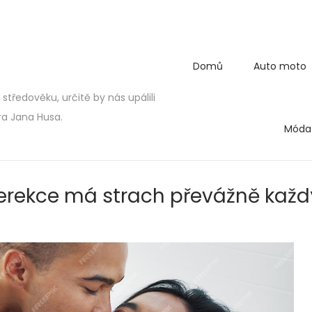
Domů
Auto moto
středověku, určitě by nás upálili
ra Jana Husa.
Móda
 erekce má strach převážně kaž