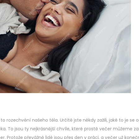
to rozechvění našeho těla. Určitě jste někdy zažili, jaké to je se
a. To jsou ty nejkrásnější chvíle, které prostě večer můžeme zaž
er. Protože převážně lidé jsou přes den v práci, a večer už kone