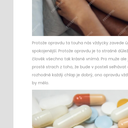
Protože opravdu ta touha nás vždycky zavede úp
spokojenější. Protože opravdu je to strašně důlež
člověk všechno tak krásně vnímá. Pro muže ale j
prostě strach z toho, že bude v posteli selháva
rozhodně každý chlap je dobrý, ono opravdu vždy
by mělo.