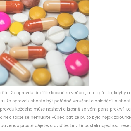
idíte, že opravdu docílíte krásného večera, a to i přesto, kdyby 
totu, že opravdu chcete být pořádně vzrušení a naladění, a chcet
 opravdu každého může nažhaví a krásně se vám penis prokrví. 
činek, takže se nemusíte vůbec bát, že by to bylo nějak zdlouha
tou ženou prostě užijete, a uvidíte, že v té posteli najednou nesel