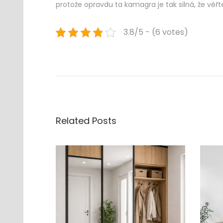
protože opravdu ta kamagra je tak silná, že věř
3.8/5 - (6 votes)
Navigace
Previous
A
post:
d
pro
v
e
příspěvek
n
t
Related Posts
n
í
k
o
n
c
e