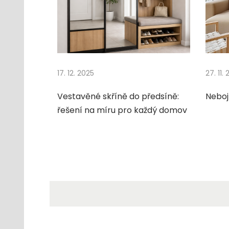
r
t
y
Next
N
post:
a
17. 12. 2025
27. 11.
k
u
Vestavěné skříně do předsíně:
Neboj
p
řešení na míru pro každý domov
u
j
t
e
i
p
r
o