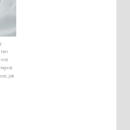
ý
 ten
p má
ozřejmě
at, jak