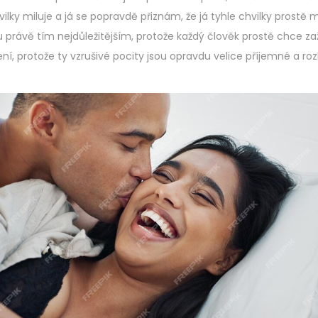
ky miluje a já se popravdě přiznám, že já tyhle chvilky prostě mil
jsou právě tím nejdůležitějším, protože každý člověk prostě chce zaž
ení, protože ty vzrušivé pocity jsou opravdu velice příjemné a r