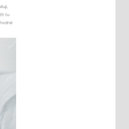
uji,
ít tu
ozhodně