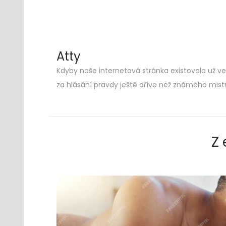
Atty
Kdyby naše internetová stránka existovala už ve 
Skip
Skip
za hlásání pravdy ještě dříve než známého mist
to
to
navigation
content
Z