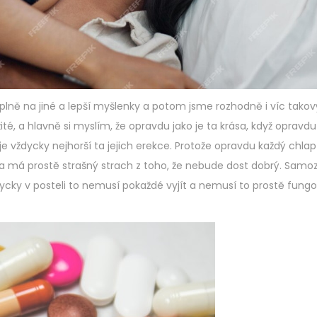
lně na jiné a lepší myšlenky a potom jsme rozhodně i víc takov
ité, a hlavně si myslím, že opravdu jako je ta krása, když opravdu
e vždycky nejhorší ta jejich erekce. Protože opravdu každý chla
t a má prostě strašný strach z toho, že nebude dost dobrý. Sam
cky v posteli to nemusí pokaždé vyjít a nemusí to prostě fungov