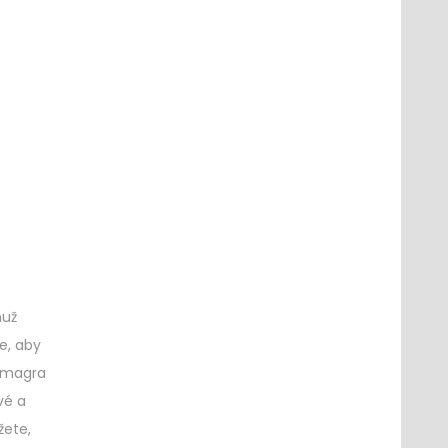
muž
e, aby
Kamagra
vé a
žete,