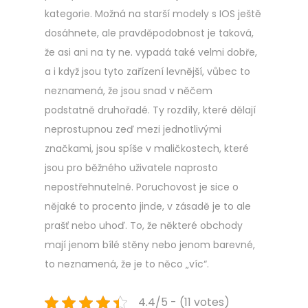
kategorie. Možná na starší modely s IOS ještě
dosáhnete, ale pravděpodobnost je taková,
že asi ani na ty ne.
vypadá také velmi dobře,
a i když jsou tyto zařízení levnější, vůbec to
neznamená, že jsou snad v něčem
podstatně druhořadé. Ty rozdíly, které dělají
neprostupnou zeď mezi jednotlivými
značkami, jsou spíše v maličkostech, které
jsou pro běžného uživatele naprosto
nepostřehnutelné. Poruchovost je sice o
nějaké to procento jinde, v zásadě je to ale
prašť nebo uhoď. To, že některé obchody
mají jenom bílé stěny nebo jenom barevné,
to neznamená, že je to něco „víc“.
4.4/5 - (11 votes)