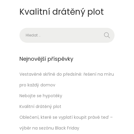
f
Kvalitní drátěný plot
i
r
m
Vyhledávání
o
u
a
Nejnovější příspěvky
z
á
Vestavěné skříně do předsíně: řešení na míru
k
pro každý domov
a
Nebojte se hypotéky
z
n
Kvalitní drátěný plot
í
Oblečení, které se vyplatí koupit právě teď –
k
výběr na sezónu Black Friday
e