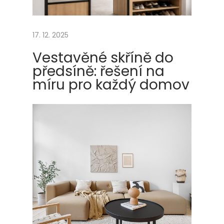
k
y
17. 12. 2025
b
e
Vestavěné skříně do
z
předsíně: řešení na
r
míru pro každý domov
e
g
i
s
t
r
u
Next
W
post:
e
b