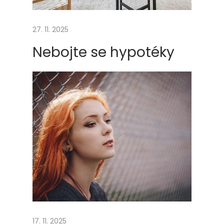
j
a
27. 11. 2025
k
Nebojte se hypotéky
o
s
p
o
j
n
i
c
e
m
e
z
i
17. 11. 2025