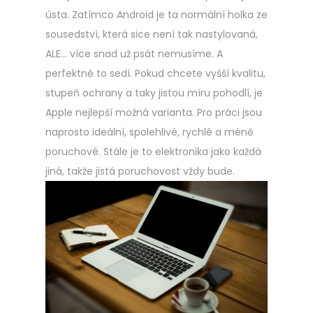
ústa. Zatímco Android je ta normální holka ze
sousedství, která sice není tak nastylovaná,
ALE… více snad už psát nemusíme. A
perfektně to sedí. Pokud chcete vyšší kvalitu,
stupeň ochrany a taky jistou míru pohodlí, je
Apple nejlepší možná varianta. Pro práci jsou
naprosto ideální, spolehlivé, rychlé a méně
poruchové. Stále je to elektronika jako každá
jiná, takže jistá poruchovost vždy bude.