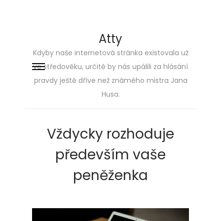
Atty
Kdyby naše internetová stránka existovala už
ve středověku, určitě by nás upálili za hlásání
Skip
Skip
pravdy ještě dříve než známého mistra Jana
to
to
Husa.
navigation
content
Vždycky rozhoduje
především vaše
peněženka