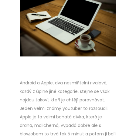
Android a Apple, dva nesmiřitelní rivalové,
každý z úplně jiné kategorie, stejně se však
najdou takoví, kteří je chtějí porovnávat.
Jeden velmi známý youtuber to rozsoudil.
Apple je ta velmi bohatá dívka, která je
drahá, malicherná, vypadá dobře ale s
blowjobem to trvá tak 5 minut a potom ji bolí