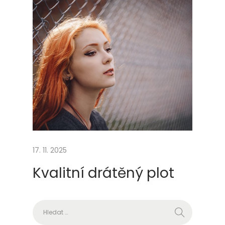
á
n
í
h
o
r
y
17. 11. 2025
Kvalitní drátěný plot
Vyhledávání