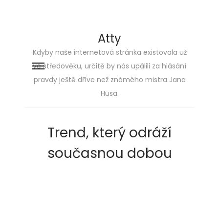
Atty
Kdyby naše internetová stránka existovala už
ve středověku, určitě by nás upálili za hlásání
Skip
Skip
pravdy ještě dříve než známého mistra Jana
to
to
Husa.
navigation
content
Trend, který odráží
současnou dobou