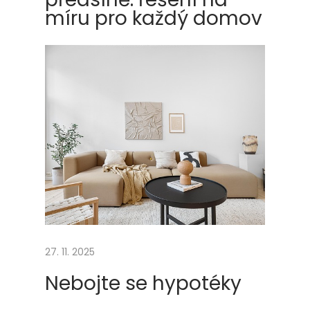
l
míru pro každý domov
e
p
š
í
ž
i
v
o
t
Next
U
post:
b
y
27. 11. 2025
t
Nebojte se hypotéky
o
v