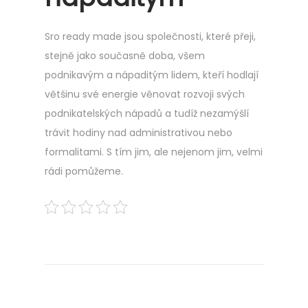
Sro ready made
jsou společnosti, které přeji,
stejně jako současně doba, všem
podnikavým a nápaditým lidem, kteří hodlají
většinu své energie věnovat rozvoji svých
podnikatelských nápadů a tudíž nezamýšlí
trávit hodiny nad administrativou nebo
formalitami. S tím jim, ale nejenom jim, velmi
rádi pomůžeme.
Navigace
Previous
S
post:
a
pro
m
o
příspěvek
n