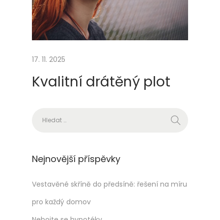
e
z
a
j
í
17. 11. 2025
m
Kvalitní drátěný plot
a
t
Vyhledávání
Nejnovější příspěvky
Vestavěné skříně do předsíně: řešení na míru
pro každý domov
Nebojte se hypotéky