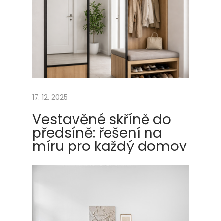
t
e
n
r
e
t
u
17. 12. 2025
v
ž
Vestavěné skříně do
d
předsíně: řešení na
y
míru pro každý domov
v
ý
h
o
d