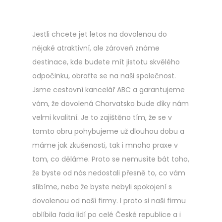
Jestli chcete jet letos na dovolenou do
nějaké atraktivní, ale zároveň známe
destinace, kde budete mít jistotu skvělého
odpočinku, obraťte se na naši společnost.
Jsme cestovní kancelář ABC a garantujeme
vám, že
dovolená Chorvatsko
bude díky nám
velmi kvalitní. Je to zajištěno tím, že se v
tomto obru pohybujeme už dlouhou dobu a
máme jak zkušenosti, tak i mnoho praxe v
tom, co děláme. Proto se nemusíte bát toho,
že byste od nás nedostali přesně to, co vám
slíbíme, nebo že byste nebyli spokojení s
dovolenou od naší firmy. I proto si naši firmu
oblíbila řada lidí po celé České republice a i