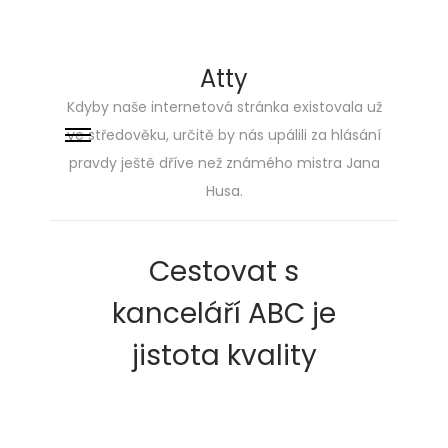
Atty
Kdyby naše internetová stránka existovala už
ve středověku, určitě by nás upálili za hlásání
Skip
Skip
pravdy ještě dříve než známého mistra Jana
to
to
Husa.
navigation
content
Cestovat s
kanceláří ABC je
jistota kvality