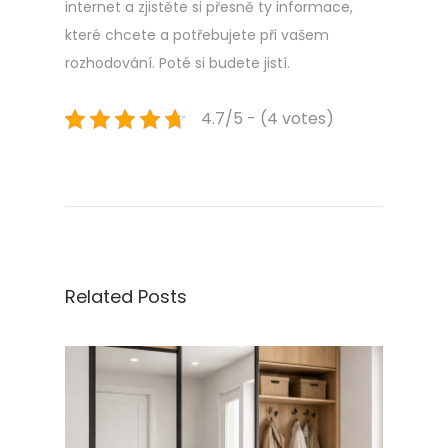
internet a zjistěte si přesně ty informace,
které chcete a potřebujete při vašem
rozhodování. Poté si budete jistí.
4.7/5 - (4 votes)
Navigace
Previous
J
post:
e
pro
n
á
příspěvek
k
u
Related Posts
p
n
a
i
n